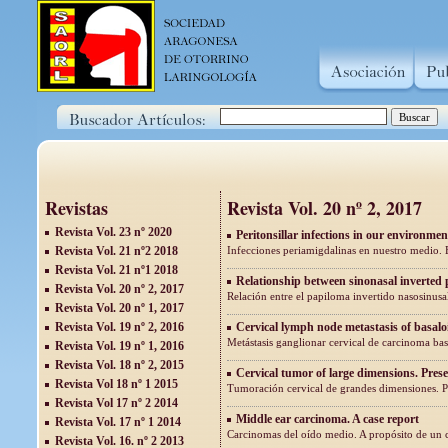
Revistas
Revista Vol. 20 nº 2, 2017
Revista Vol. 23 nº 2020
Peritonsillar infections in our environm
Revista Vol. 21 nº2 2018
Infecciones periamigdalinas en nuestro medio. 
Revista Vol. 21 nº1 2018
Relationship between sinonasal inverte
Revista Vol. 20 nº 2, 2017
Relación entre el papiloma invertido nasosinus
Revista Vol. 20 nº 1, 2017
Revista Vol. 19 nº 2, 2016
Cervical lymph node metastasis of basal
Metástasis ganglionar cervical de carcinoma bas
Revista Vol. 19 nº 1, 2016
Revista Vol. 18 nº 2, 2015
Cervical tumor of large dimensions. Presen
Revista Vol 18 nº 1 2015
Tumoración cervical de grandes dimensiones. Pr
Revista Vol 17 nº 2 2014
Middle ear carcinoma. A case report
Revista Vol. 17 nº 1 2014
Carcinomas del oído medio. A propósito de un 
Revista Vol. 16. nº 2 2013