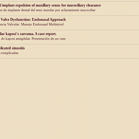
l implant expulsion of maxillary senus for mucociliary clearance
n de implante dental del seno maxilar por aclaramiento mucociliar
 Valve Dysfunction: Endonasal Approach
encia Valvular: Manejo Endonasal Multinivel
llar kaposi´s sarcoma. A case report.
de kaposi amigdalar. Presentación de un caso
icated sinusitis
s complicadas