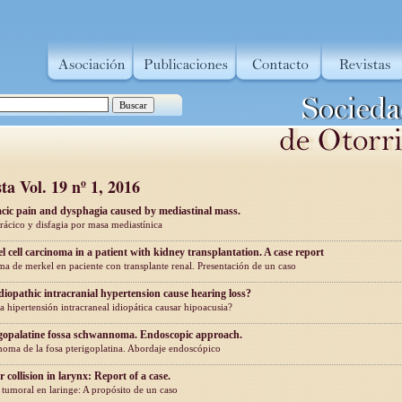
ta Vol. 19 nº 1, 2016
cic pain and dysphagia caused by mediastinal mass.
rácico y disfagia por masa mediastínica
l cell carcinoma in a patient with kidney transplantation. A case report
a de merkel en paciente con transplante renal. Presentación de un caso
diopathic intracranial hypertension cause hearing loss?
a hipertensión intracraneal idiopática causar hipoacusia?
gopalatine fossa schwannoma. Endoscopic approach.
oma de la fosa pterigoplatina. Abordaje endoscópico
collision in larynx: Report of a case.
 tumoral en laringe: A propósito de un caso