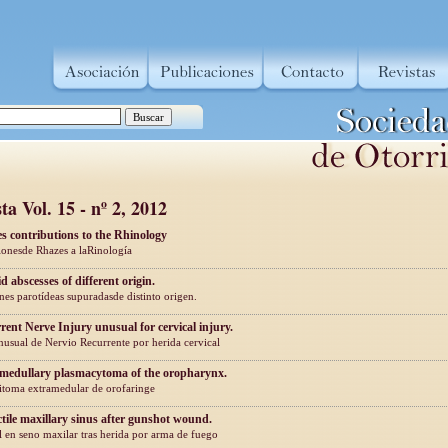
ta Vol. 15 - nº 2, 2012
s contributions to the Rhinology
ionesde Rhazes a laRinología
d abscesses of different origin.
nes parotídeas supuradasde distinto origen.
rent Nerve Injury unusual for cervical injury.
nusual de Nervio Recurrente por herida cervical
medullary plasmacytoma of the oropharynx.
itoma extramedular de orofaringe
ctile maxillary sinus after gunshot wound.
l en seno maxilar tras herida por arma de fuego