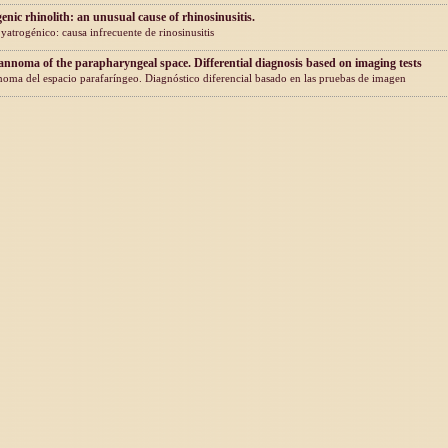
enic rhinolith: an unusual cause of rhinosinusitis.
 yatrogénico: causa infrecuente de rinosinusitis
nnoma of the parapharyngeal space. Differential diagnosis based on imaging tests
ma del espacio parafaríngeo. Diagnóstico diferencial basado en las pruebas de imagen