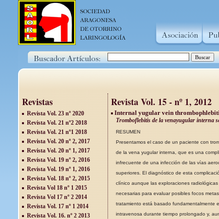
Revistas
Revista Vol. 15 - nº 1, 2012
Internal yugular vein thrombophlebiti
Revista Vol. 23 nº 2020
Tromboflebitis de la venayugular interna 
Revista Vol. 21 nº2 2018
Revista Vol. 21 nº1 2018
RESUMEN
Revista Vol. 20 nº 2, 2017
Presentamos el caso de un paciente con tromb
Revista Vol. 20 nº 1, 2017
de la vena yugular interna, que es una compl
Revista Vol. 19 nº 2, 2016
infrecuente de una infección de las vías aero
Revista Vol. 19 nº 1, 2016
superiores. El diagnóstico de esta complica
Revista Vol. 18 nº 2, 2015
clínico aunque las exploraciones radiológicas
Revista Vol 18 nº 1 2015
necesarias para evaluar posibles focos metast
Revista Vol 17 nº 2 2014
tratamiento está basado fundamentalmente en
Revista Vol. 17 nº 1 2014
intravenosa durante tiempo prolongado y, a
Revista Vol. 16. nº 2 2013