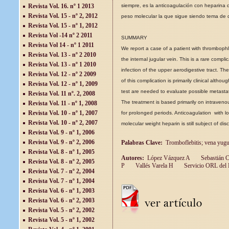
Revista Vol. 16. nº 1 2013
siempre, es la anticoagulación con heparina 
Revista Vol. 15 - nº 2, 2012
peso molecular la que sigue siendo tema de 
Revista Vol. 15 - nº 1, 2012
Revista Vol -14 nº 2 2011
SUMMARY
Revista Vol 14 - nº 1 2011
We report a case of a patient with thrombophle
Revista Vol. 13 - nº 2 2010
the internal jugular vein. This is a rare compli
Revista Vol. 13 - nº 1 2010
infection of the upper aerodigestive tract. Th
Revista Vol. 12 - nº 2 2009
of this complication is primarily clinical althoug
Revista Vol. 12 - nº 1, 2009
test are needed to evaluate possible metastat
Revista Vol. 11 nº. 2, 2008
The treatment is based primarily on intravenou
Revista Vol. 11 - nº 1, 2008
Revista Vol. 10 - nº 1, 2007
for prolonged periods. Anticoagulation with l
Revista Vol. 10 - nº 2, 2007
molecular weight heparin is still subject of dis
Revista Vol. 9 - nº 1, 2006
Revista Vol. 9 - nº 2, 2006
Palabras Clave:
Tromboflebitis; vena yugu
Revista Vol. 8 - nº 1, 2005
Autores:
López Vázquez A
Sebastián C
Revista Vol. 8 - nº 2, 2005
P
Vallés Varela H
Servicio ORL del H
Revista Vol. 7 - nº 2, 2004
Revista Vol. 7 - nº 1, 2004
Revista Vol. 6 - nº 1, 2003
Revista Vol. 6 - nº 2, 2003
Revista Vol. 5 - nº 2, 2002
Revista Vol. 5 - nº 1, 2002