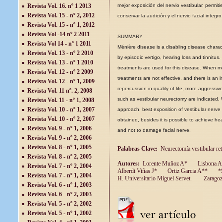
Revista Vol. 16. nº 1 2013
mejor exposición del nervio vestibular, permi
Revista Vol. 15 - nº 2, 2012
conservar la audición y el nervio facial integro
Revista Vol. 15 - nº 1, 2012
Revista Vol -14 nº 2 2011
SUMMARY
Revista Vol 14 - nº 1 2011
Ménière disease is a disabling disease charac
Revista Vol. 13 - nº 2 2010
by episodic vertigo, hearing loss and tinnitus.
Revista Vol. 13 - nº 1 2010
treatments are used for this disease. When m
Revista Vol. 12 - nº 2 2009
treatments are not effective, and there is an 
Revista Vol. 12 - nº 1, 2009
repercussion in quality of life, more aggressi
Revista Vol. 11 nº. 2, 2008
such as vestibular neurectomy are indicated. 
Revista Vol. 11 - nº 1, 2008
Revista Vol. 10 - nº 1, 2007
approach, best exposition of vestibular nerve 
Revista Vol. 10 - nº 2, 2007
obtained, besides it is possible to achieve he
Revista Vol. 9 - nº 1, 2006
and not to damage facial nerve.
Revista Vol. 9 - nº 2, 2006
Revista Vol. 8 - nº 1, 2005
Palabras Clave:
Neurectomía vestibular re
Revista Vol. 8 - nº 2, 2005
Autores:
Lorente Muñoz A*
Lisbona A
Revista Vol. 7 - nº 2, 2004
Alberdi Viñas J*
Ortiz Garcia A**
*S
Revista Vol. 7 - nº 1, 2004
H. Universitario Miguel Servet.
Zaragoz
Revista Vol. 6 - nº 1, 2003
Revista Vol. 6 - nº 2, 2003
Revista Vol. 5 - nº 2, 2002
Revista Vol. 5 - nº 1, 2002