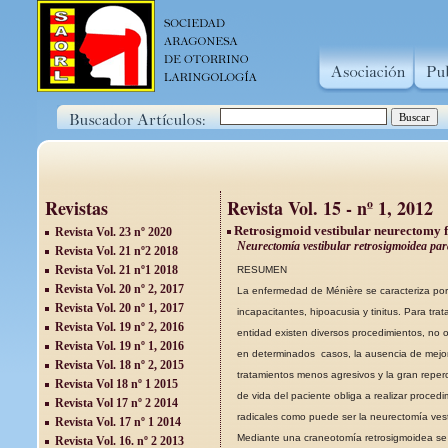
Revistas
Revista Vol. 15 - nº 1, 2012
Retrosigmoid vestibular neurectomy fo
Revista Vol. 23 nº 2020
Neurectomía vestibular retrosigmoidea par
Revista Vol. 21 nº2 2018
Revista Vol. 21 nº1 2018
RESUMEN
Revista Vol. 20 nº 2, 2017
La enfermedad de Ménière se caracteriza por c
Revista Vol. 20 nº 1, 2017
incapacitantes, hipoacusia y tinitus. Para trat
Revista Vol. 19 nº 2, 2016
entidad existen diversos procedimientos, no 
Revista Vol. 19 nº 1, 2016
en determinados casos, la ausencia de mejo
Revista Vol. 18 nº 2, 2015
tratamientos menos agresivos y la gran reperc
Revista Vol 18 nº 1 2015
de vida del paciente obliga a realizar procedi
Revista Vol 17 nº 2 2014
radicales como puede ser la neurectomía vest
Revista Vol. 17 nº 1 2014
Mediante una craneotomía retrosigmoidea se 
Revista Vol. 16. nº 2 2013