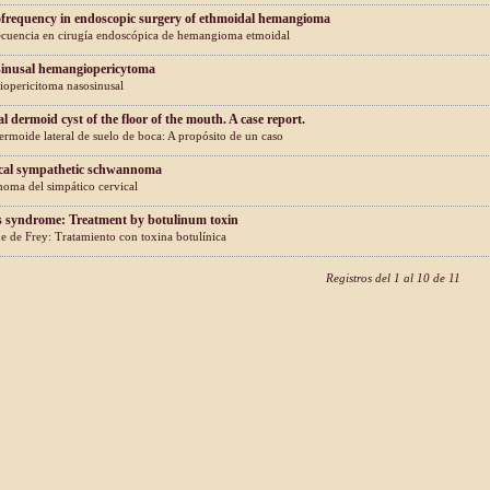
frequency in endoscopic surgery of ethmoidal hemangioma
ecuencia en cirugía endoscópica de hemangioma etmoidal
inusal hemangiopericytoma
opericitoma nasosinusal
l dermoid cyst of the floor of the mouth. A case report.
ermoide lateral de suelo de boca: A propósito de un caso
cal sympathetic schwannoma
oma del simpático cervical
s syndrome: Treatment by botulinum toxin
 de Frey: Tratamiento con toxina botulínica
Registros del 1 al 10 de 11