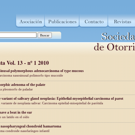
ta Vol. 13 - nº 1 2010
inusal polymorphous adenocarcinoma of type mucous
rcinoma nasosinusal polimorfo tipo mucoide
orphic adenoma of the palate
 pleomorfo de paladar
e variant of salivary gland neoplasia: Epithelial-myoepithelial carcinoma of parot
 variante de neoplasia salivar: Carcinoma epitelial-mioepitelial de parótida
have a beat in the ear
o un latido en el oído
 nasopharyngeal chondroid hamartoma
ma condroide nasofaríngeo infantil